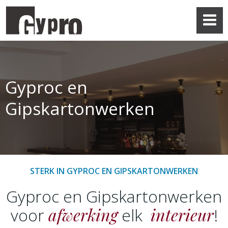
Skip
to
content
Gyproc en
Gipskartonwerken
STERK IN GYPROC EN GIPSKARTONWERKEN
Gyproc en Gipskartonwerken
afwerking
interieur
voor
elk
!