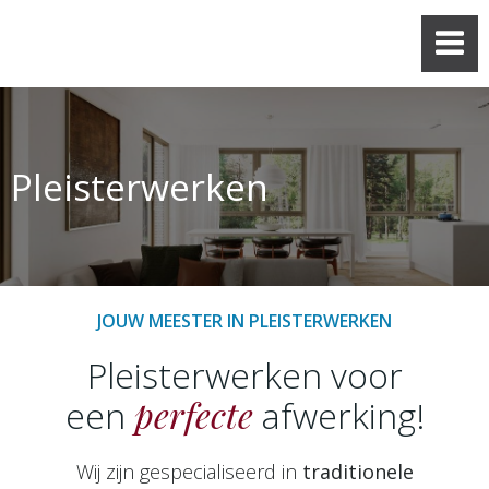
Skip
to
content
Pleisterwerken
JOUW MEESTER IN PLEISTERWERKEN
Pleisterwerken voor
perfecte
een
afwerking!
Wij zijn gespecialiseerd in
traditionele